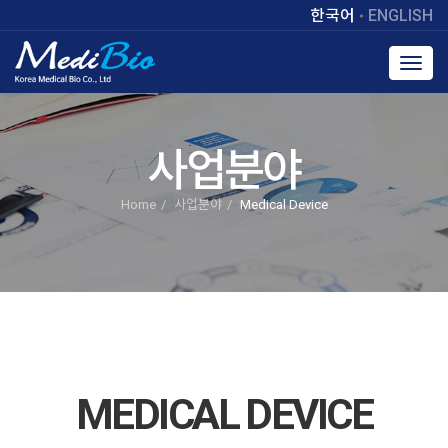
한국어
ENGLISH
Toggl
navig
사업분야
Home
사업분야
Medical Device
MEDICAL DEVICE