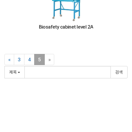
Biosafety cabinet level 2A
«
3
4
5
»
제목